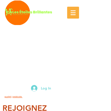
Log In
guelph
|
etobicoke
REJOIGNEZ