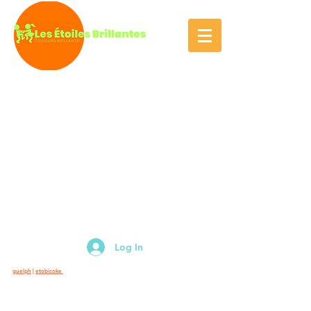
Log In
guelph
|
etobicoke