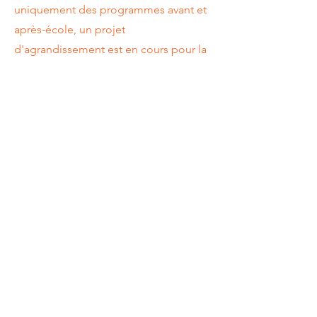
uniquement des programmes avant et
après-école, un projet
d'agrandissement est en cours pour la
création des programmes poupons,
bambins, et préscolaires avec une date
de complétion prévue pour l'automne
2026. Pour plus d'informations, vous
pouvez nous contacter à l'adresse
suivante :
info@lesetoilesbrillantes.org
.